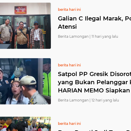
berita hari ini
Galian C Ilegal Marak, P
Atensi
Berita Lamongan |
11 hari yang lalu
berita hari ini
Satpol PP Gresik Diso
yang Bukan Pelanggar k
HARIAN MEMO Siapkan
Berita Lamongan |
12 hari yang lalu
berita hari ini