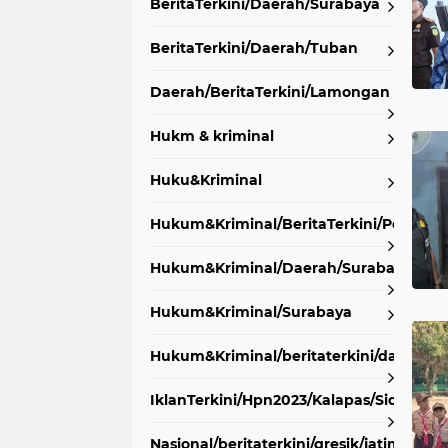
BeritaTerkini/Daerah/Surabaya
BeritaTerkini/Daerah/Tuban
Daerah/BeritaTerkini/Lamongan
Hukm & kriminal
Huku&Kriminal
Hukum&Kriminal/BeritaTerkini/PoldaJa
Hukum&Kriminal/Daerah/Surabaya
Hukum&Kriminal/Surabaya
Hukum&Kriminal/beritaterkini/daerah/t
IklanTerkini/Hpn2023/Kalapas/Sidoarjo/
Nasional/beritaterkini/gresik/jatim