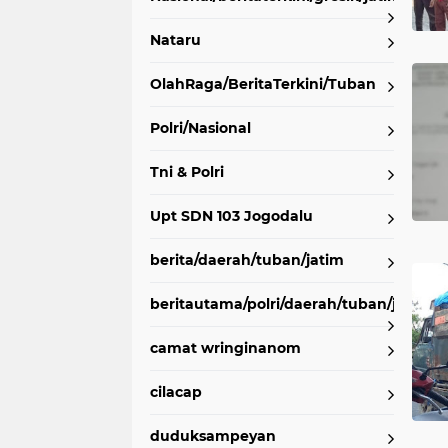
Nataru
OlahRaga/BeritaTerkini/Tuban
Polri/Nasional
Tni & Polri
Upt SDN 103 Jogodalu
berita/daerah/tuban/jatim
beritautama/polri/daerah/tuban/jatim
camat wringinanom
cilacap
duduksampeyan