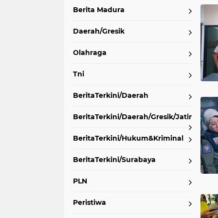
Berita Madura
Daerah/Gresik
Olahraga
Tni
BeritaTerkini/Daerah
BeritaTerkini/Daerah/Gresik/Jatim
BeritaTerkini/Hukum&Kriminal
BeritaTerkini/Surabaya
PLN
Peristiwa