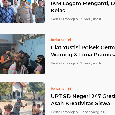
IKM Logam Menganti, Do
Kelas
Berita Lamongan |
19 hari yang lalu
berita hari ini
Giat Yustisi Polsek Ce
Warung & Lima Pramusa
tim
Berita Lamongan |
21 hari yang lalu
berita hari ini
uban/jatim
UPT SD Negeri 247 Gresik
Jatim
Asah Kreativitas Siswa
Berita Lamongan |
22 hari yang lalu