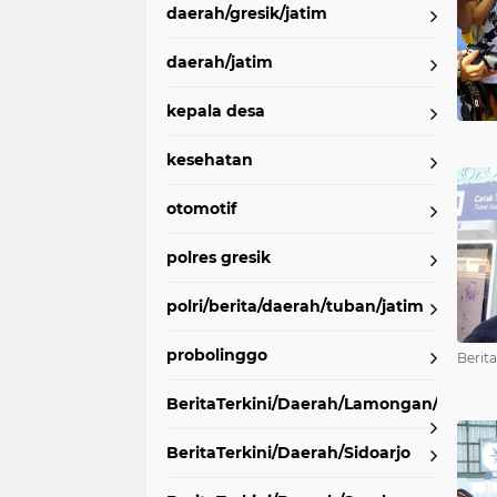
daerah/gresik/jatim
daerah/jatim
kepala desa
kesehatan
otomotif
polres gresik
polri/berita/daerah/tuban/jatim
probolinggo
Berit
BeritaTerkini/Daerah/Lamongan/Jatim
BeritaTerkini/Daerah/Sidoarjo