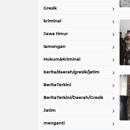
wadak kidul
wbl
Gresik
kriminal
Jawa timur
lamongan
Hukum&Kriminal
berita/daerah/gresik/jatim
BeritaTerkini
BeritaTerkini/Daerah/Gresik
Jatim
menganti