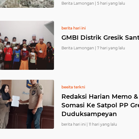
Berita Lamongan |
5 hari yang lalu
berita hari ini
GMBI Distrik Gresik San
Berita Lamongan |
7 hari yang lalu
beeita terkni
Redaksi Harian Memo 
Somasi Ke Satpol PP Gre
Duduksampeyan
berita hari ini |
11 hari yang lalu