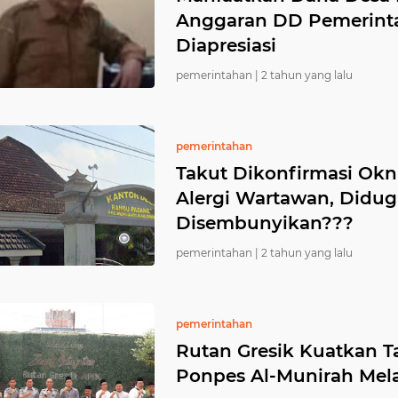
Anggaran DD Pemerinta
Diapresiasi
pemerintahan |
2 tahun yang lalu
pemerintahan
Takut Dikonfirmasi O
Alergi Wartawan, Didu
Disembunyikan???
pemerintahan |
2 tahun yang lalu
pemerintahan
Rutan Gresik Kuatkan T
Ponpes Al-Munirah Melal