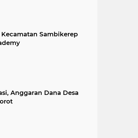
S Kecamatan Sambikerep
cademy
masi, Anggaran Dana Desa
orot