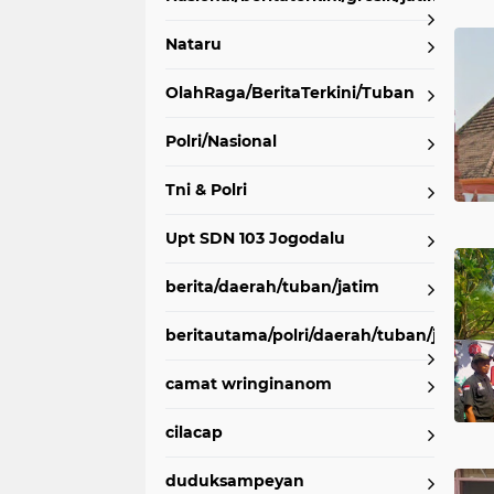
Nataru
OlahRaga/BeritaTerkini/Tuban
Polri/Nasional
Tni & Polri
Upt SDN 103 Jogodalu
berita/daerah/tuban/jatim
beritautama/polri/daerah/tuban/jatim
camat wringinanom
cilacap
duduksampeyan