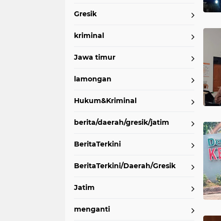
wadak kidul
wbl
Gresik
kriminal
Jawa timur
lamongan
Hukum&Kriminal
berita/daerah/gresik/jatim
BeritaTerkini
BeritaTerkini/Daerah/Gresik
Jatim
menganti