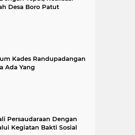
h Desa Boro Patut
knum Kades Randupadangan
ga Ada Yang
ali Persaudaraan Dengan
ui Kegiatan Bakti Sosial