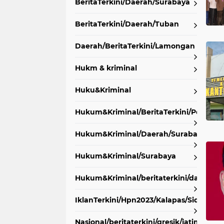
BeritaTerkini/Daerah/Surabaya
BeritaTerkini/Daerah/Tuban
Daerah/BeritaTerkini/Lamongan
Hukm & kriminal
Huku&Kriminal
Hukum&Kriminal/BeritaTerkini/PoldaJa
Hukum&Kriminal/Daerah/Surabaya
Hukum&Kriminal/Surabaya
Hukum&Kriminal/beritaterkini/daerah/t
IklanTerkini/Hpn2023/Kalapas/Sidoarjo/
Nasional/beritaterkini/gresik/jatim