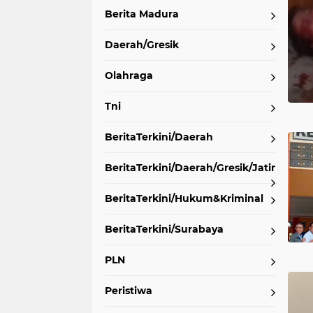
Berita Madura
Daerah/Gresik
Olahraga
Tni
BeritaTerkini/Daerah
BeritaTerkini/Daerah/Gresik/Jatim
BeritaTerkini/Hukum&Kriminal
BeritaTerkini/Surabaya
PLN
Peristiwa