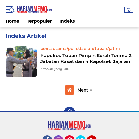
Home
Terpopuler
Indeks
Home
Currently Browsing: beritautama/polri/daerah/tuban/jatim
beritautama/polri/daerah/tuban/jatim
Kapolres Tuban Pimpin Serah Terima 2
Jabatan Kasat dan 4 Kapolsek Jajaran
4 tahun yang lalu
Next