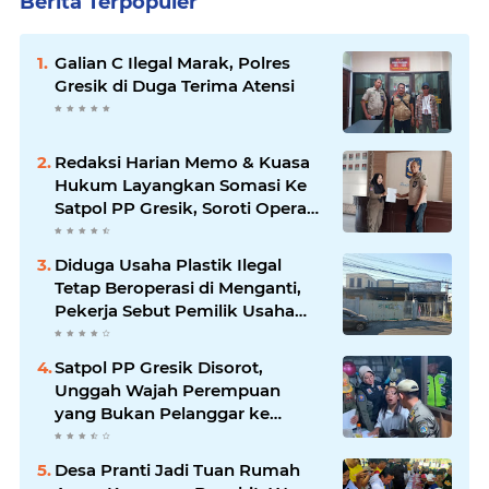
Berita Terpopuler
Galian C Ilegal Marak, Polres
Gresik di Duga Terima Atensi
Redaksi Harian Memo & Kuasa
Hukum Layangkan Somasi Ke
Satpol PP Gresik, Soroti Operasi
Di Duduksampeyan
Diduga Usaha Plastik Ilegal
Tetap Beroperasi di Menganti,
Pekerja Sebut Pemilik Usaha
Pak Bambang
Satpol PP Gresik Disorot,
Unggah Wajah Perempuan
yang Bukan Pelanggar ke
TikTok; Pimpinan Redaksi
HARIAN MEMO Siapkan
Desa Pranti Jadi Tuan Rumah
Gugatan