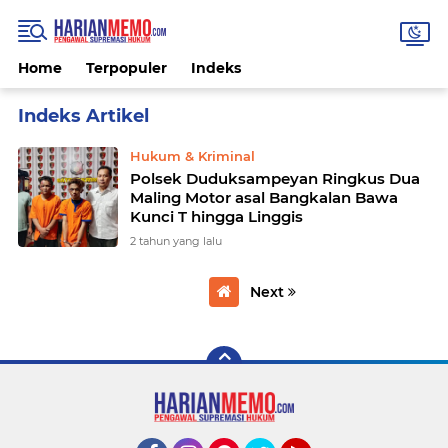
Home
Terpopuler
Indeks
Home
Currently Browsing: maling motor
Hukum & Kriminal
Polsek Duduksampeyan Ringkus Dua
Maling Motor asal Bangkalan Bawa
Kunci T hingga Linggis
2 tahun yang lalu
Next