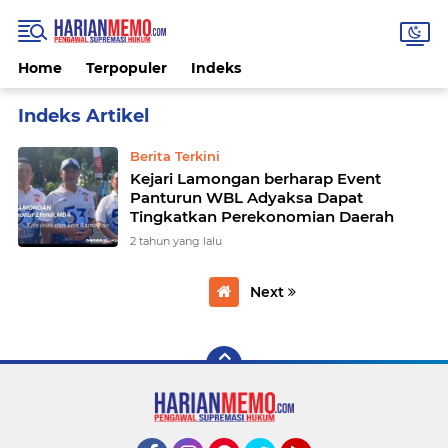
Home
Terpopuler
Indeks
Home
Currently Browsing: wbl
Berita Terkini
Kejari Lamongan berharap Event
Panturun WBL Adyaksa Dapat
Tingkatkan Perekonomian Daerah
2 tahun yang lalu
Next