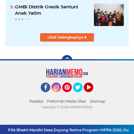
GMBI Distrik Gresik Santuni
Anak Yatim
Lihat Selengkapnya
Facebook
Instagram
Pinterest
Twitter
YouTube
Redaksi
Pedoman Media Siber
Sitemap
Copyright ©
2026 HARIAN MEMO
P3A Bhakti Mandiri Desa Duyung Terima Program HIPPA 2026, Dukung P
SUPPORT BY PIXINDONESIA