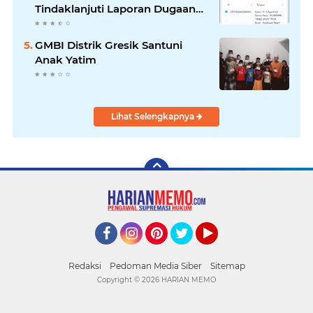
Tindaklanjuti Laporan Dugaan
Pungli di SMAN 2 Lamongan
GMBI Distrik Gresik Santuni
Anak Yatim
Lihat Selengkapnya
Facebook
Instagram
Pinterest
Twitter
YouTube
Redaksi
Pedoman Media Siber
Sitemap
Copyright ©
2026 HARIAN MEMO