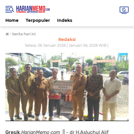
Home
Terpopuler
Indeks
›
berita hari ini
Redaksi
Selasa, 06 Januari 2026 | Januari 06, 2026 WIB |
Gresik
,
HarianMemo com
|| - dr H.Asluchul Alif